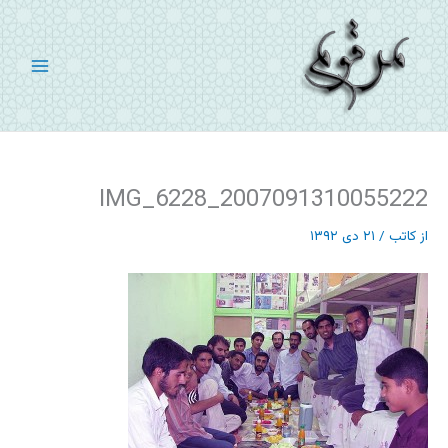
رش
ه
حتوا
2007091310055222_IMG_6228
از
کاتب
/
۲۱ دی ۱۳۹۲