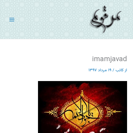
رش
ه
حتوا
imamjavad
از
کاتب
/
۱۹ مرداد ۱۳۹۷