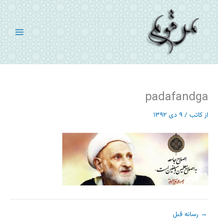
رش
ه
حتوا
padafandga
از
کاتب
/
۹ دی ۱۳۹۲
→
رسانه قبل